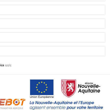
vice
apply.