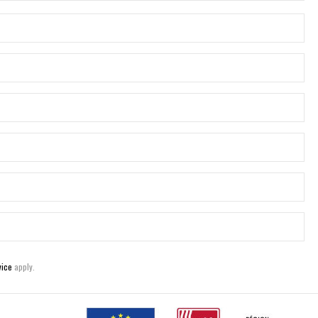
vice
apply.