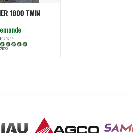
NER 1800 TWIN
 demande
E020799
2023